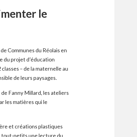
menter le
s de Communes du Réolais en
 du projet d’éducation
12 classes – de la maternelle au
sible de leurs paysages.
 Fanny Millard, les ateliers
 les matières qui le
ère et créations plastiques
s tout-petits une lecture du