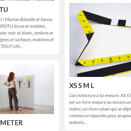
TU
 Marion Bataille et Fanny
OPOTU livres et mobiles,
pier, noir et blanc, ombres et
lignes et surfaces, matières et
… TOUT UN…
XS S M L
L’architecture à ta mesure. XS S
est un livre-mesure ou encore un
mètre, un livre ruban qui se dépl
comme un leporello pour propos
 METER
enfants…