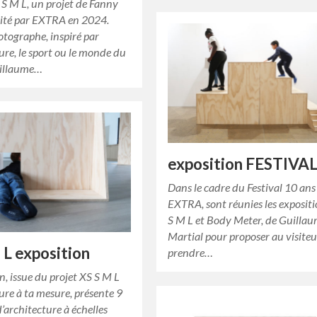
S S M L, un projet de Fanny
dité par EXTRA en 2024.
otographe, inspiré par
ture, le sport ou le monde du
uillaume…
exposition FESTIVA
Dans le cadre du Festival 10 ans
EXTRA, sont réunies les exposit
S M L et Body Meter, de Guilla
Martial pour proposer au visiteu
 L exposition
prendre…
on, issue du projet XS S M L
ture à ta mesure, présente 9
’architecture à échelles