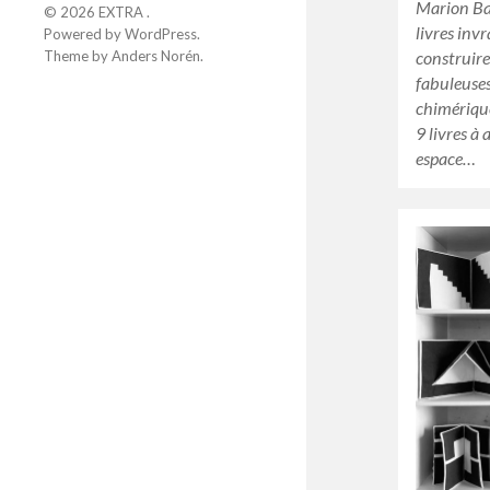
Marion Bat
© 2026
EXTRA
.
livres inv
Powered by
WordPress
.
construire
Theme by
Anders Norén
.
fabuleuses
chimérique
9 livres à
espace…