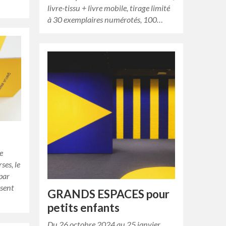
livre-tissu + livre mobile, tirage limité
à 30 exemplaires numérotés, 100…
de
ses, le
par
osent
GRANDS ESPACES pour
petits enfants
Du 26 octobre 2024 au 25 janvier