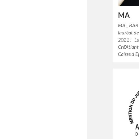
MA
MA _ BA
lauréat de
2021 ! La
Cré’Atlant
Caisse d’