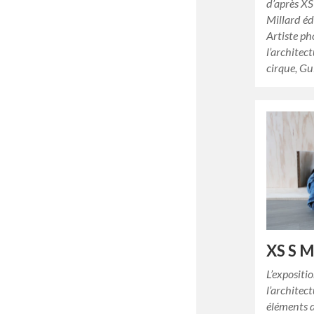
d’après X
Millard é
Artiste ph
l’architec
cirque, G
XS S M
L’expositi
l’architec
éléments d