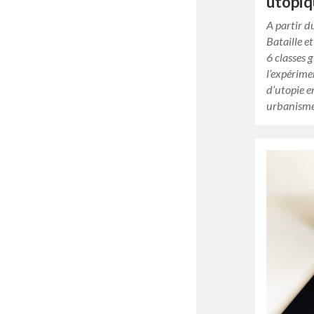
utopiq
A partir 
Bataille e
6 classes g
l’expérime
d’utopie e
urbanism