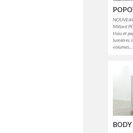
POPO
NOUVEAU !
Millard P
tissu et pa
lumières, 
volumes
BODY