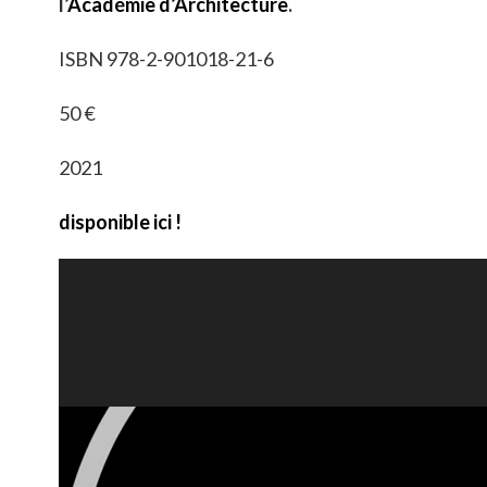
l’
Académie d’Architecture
.
ISBN 978-2-901018-21-6
50 €
2021
disponible ici !
Lecteur
vidéo