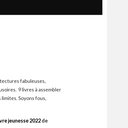
itectures fabuleuses,
lusoires.
9 livres à assembler
limites.
Soyons fous,
livre jeunesse 2022
de