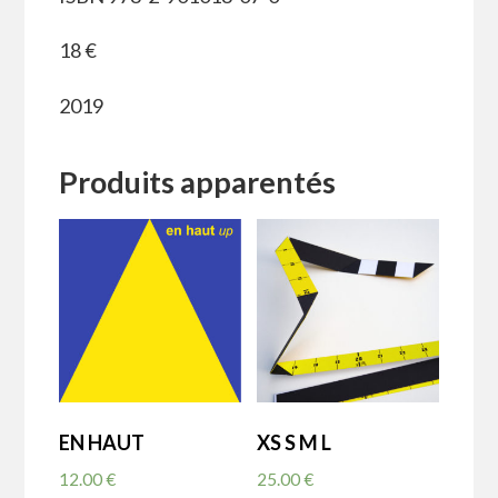
18 €
2019
Produits apparentés
EN HAUT
XS S M L
12.00
€
25.00
€